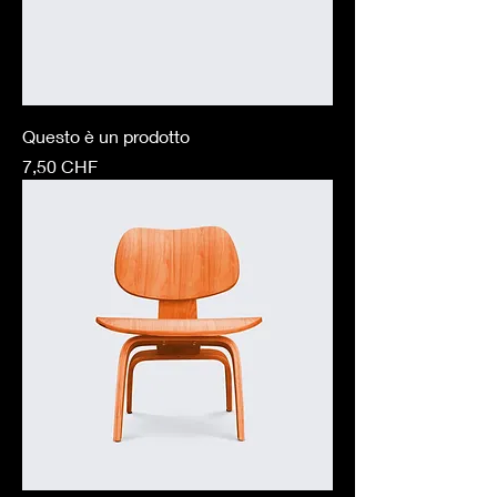
Questo è un prodotto
Prezzo
7,50 CHF