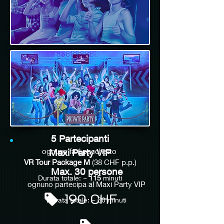
5 Partecipanti
ognuno fa il pacchetto
Maxi Party VIP
VR Tour Package M
(38 CHF p.p.)
Max. 30 persone
Durata totale: ~
115
minuti
ognuno partecipa al Maxi Party VIP
190 CHF
Durata totale: ~ 60
minuti