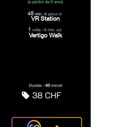
(a partire da 6 anni)
45
min
. di gioco in
VR Station
1
volta ~5 min. sul
Vertigo Walk
Durata: ~
60
minuti
38 CHF