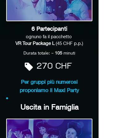
6 Partecipanti
ognuno fa il pacchetto
VR Tour Package L
(45 CHF p.p.)
Durata totale: ~
105
minuti
270 CHF
Per gruppi più numerosi
proponiamo il Maxi Party
Uscita in Famiglia