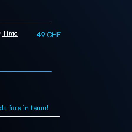
Time
49 CHF
f
da fare in team
!