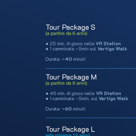
Tour Package S
(a partire da 6 anni)
● 25 min. di gioco nelle
VR Station
● 1 camminata ~5min sul
Vertigo Walk
Durata:
~40
minuti
Tour Package M
(a partire da 6 anni)
● 45 min. di gioco nelle
VR Station
● 1 camminata ~5min. sul
Vertigo Walk
Durata:
~60
minuti
Tour Package L
(età minima 12 anni)