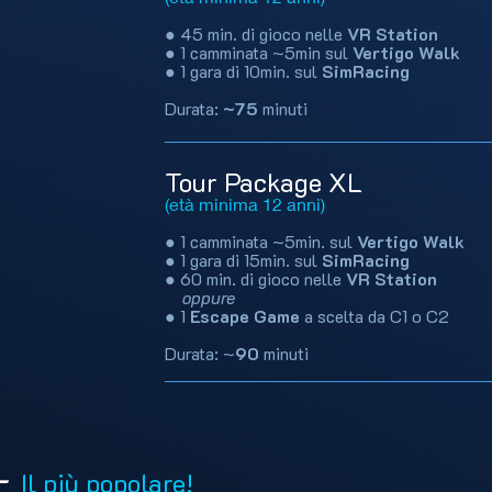
● 45 min. di gioco nelle
VR Station
● 1 camminata ~5min sul
Vertigo Walk
● 1 gara di 10min. sul
SimRacing
Durata:
~75
minuti
Tour Package XL
(età minima 12 anni)
● 1 camminata ~5min. sul
Vertigo Walk
● 1 gara di 15min. sul
SimRacing
● 60 min. di gioco nelle
VR Station
oppure
● 1
Escape Game
a scelta da C1 o C2
Durata: ~
90
minuti
-
Il più popolare!