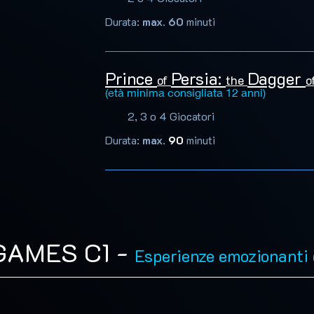
Durata:
max. 60
minuti
Prince
Persia:
Dagger
of
the
o
(età minima consigliata 12 anni)
2, 3 o 4 Giocatori
Durata:
max.
90
minuti
GAMES C1 -
Esperienze emozionanti 