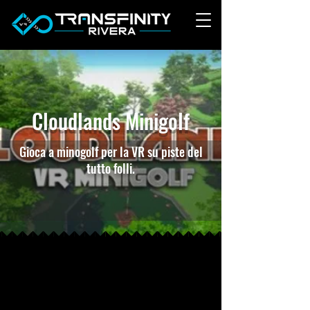
Cloudlands Minigolf
Gioca a minogolf per la VR su piste del
tutto folli.