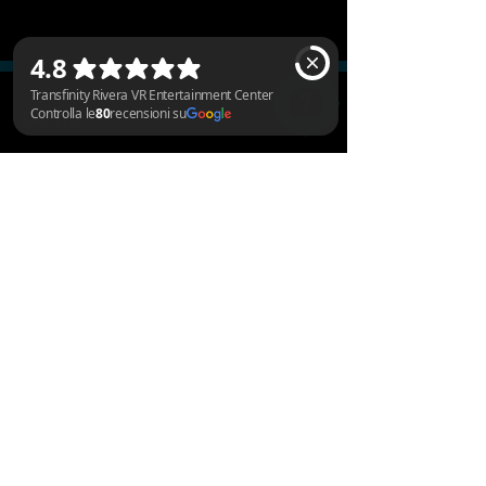
Contatti
Transfinity Rivera VR Entertainment Center Controlla le 80 recensioni su Google
Transfinity VR Entertainment Center
Via cantonale 59
6802 Rivera
Telefono e WhatsApp durante gli orari di
apertura:
+41 78 223 63 80
E-mail:
contactrivera@transfinity.ch
Opzioni di pagamento