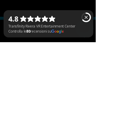
Contatti
Transfinity Rivera VR Entertainment Center Controlla le 80 recensioni su Google
Transfinity VR Entertainment Center
Via cantonale 59
6802 Rivera
Telefono e WhatsApp durante gli orari di
apertura:
+41 78 223 63 80
E-mail:
contactrivera@transfinity.ch
Opzioni di pagamento